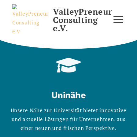
Skip
ValleyPreneur
to
Consulting
content
e.V.
ME
EXPAND
DROPDO
Uninähe
DROPDOWN
EXPAND
Unsere Nähe zur Universität bietet innovative
und aktuelle Lösungen für Unternehmen, aus
einer neuen und frischen Perspektive.